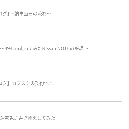
ログ】~納車当日の流れ～
394km走ってみたNissan NOTEの感想～
ログ】カブスクの契約流れ
？運転免許書き換えしてみた