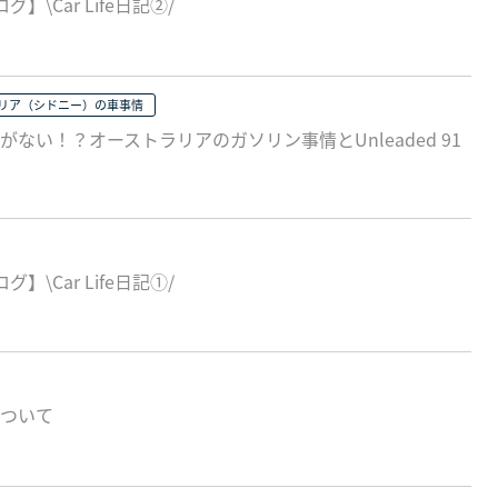
\Car Life日記②/
リア（シドニー）の車事情
がない！？オーストラリアのガソリン事情とUnleaded 91
\Car Life日記①/
について