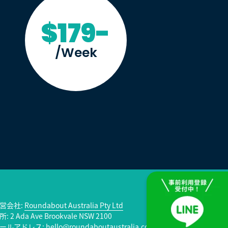
$179-
/Week
営会社:
Roundabout Australia Pty Ltd
: 2 Ada Ave Brookvale NSW 2100
ールアドレス: hello@roundaboutaustralia.com.au