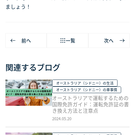
ましょう！
前へ
一覧
次へ
関連するブログ
オーストラリア（シドニー）の生活
オーストラリア（シドニー）の車事情
オーストラリアで運転するための
国際免許ガイド：運転免許証の書
き換え方法と注意点
2024.05.20